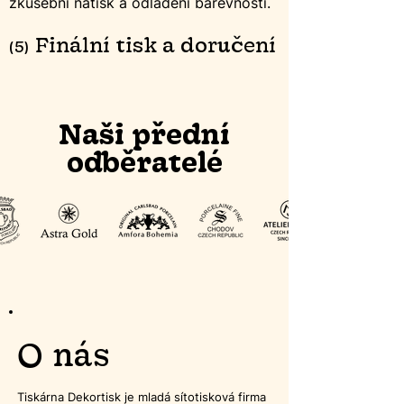
zkušební nátisk a odladění barevnosti.
Finální t
isk a doručení
(5)
Naši přední
odběratelé
O n
ás
Tiskárna Dekortisk je mladá sítotisková firma