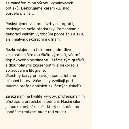
se zaměřením na výrobu vypalovacích
obtisků. Dekorujeme keramiku, sklo,
porcelán, smalt.
Poskytujeme vlastní návrhy a litografii,
realizujeme vaše představy. Pomáháme s
dekorací velkým výrobcům porcelánu a skla,
ale i malým dekoračním dílnám.
Rozkreslujeme a tiskneme jednotlivé
velikosti na širokou škálu výrobků, včetně
doplňkového sortimentu. Máme tým grafiků
s dlouholetými zkušenostmi s dekorací a
zpracováním litografie.
Všechny barvy připravuje specialista na
míchání barev. Vaše tisky vznikají pod
rukama profesionálních zkušených tiskařů.
Záleží nám na kvalitě výroby, profesionálním
přístupu a přátelském jednání. Naším cílem
je spokojený zákazník, který se k nám po
úspěšné realizaci bude rád vracet.