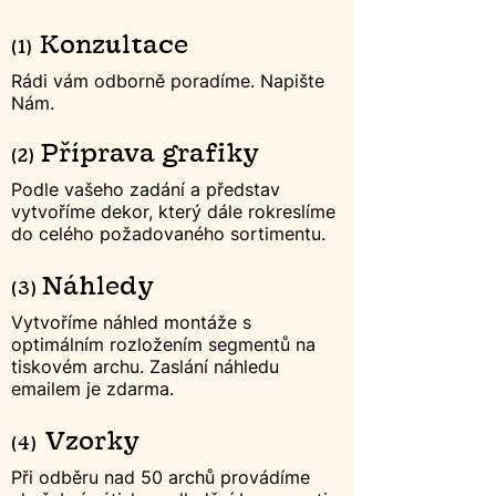
Konzultace
(1)
Rádi vám odborně poradíme. Napište
Nám.
Příp
r
ava gr
afiky
(2)
Podle vašeho zadání a představ
vytvoříme dekor, který dále rokreslíme
do celého požadovaného sortimentu.
Náhledy
(3)
Vytvoříme náhled montáže s
optimálním rozložením segmentů na
tiskovém archu. Zaslání náhledu
emailem je zdarma.
Vzorky
(4)
Při odběru nad 50 archů provádíme