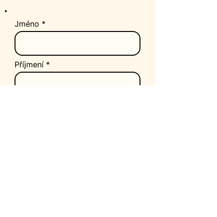
Jméno
Příjmení
E‑mail
Telefon
Zpráva