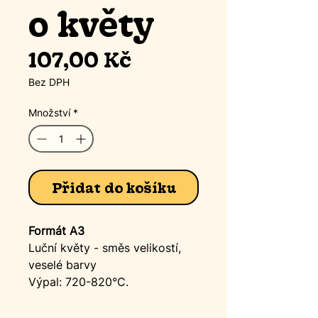
o květy
Cena
107,00 Kč
Bez DPH
Množství
*
Přidat do košíku
Formát A3
Luční květy - směs velikostí,
veselé barvy
Výpal: 720-820°C.