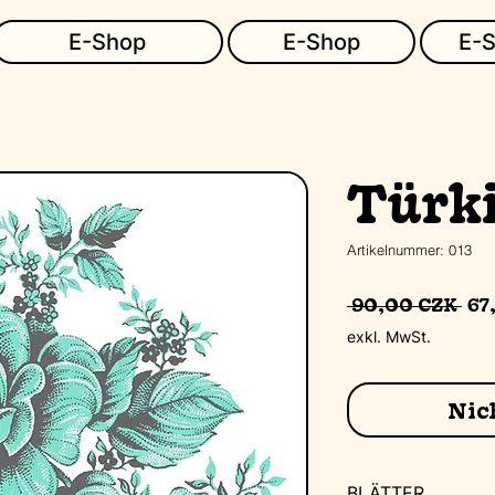
E-Shop
E-Shop
E-
Türk
Artikelnummer: 013
S
 90,00 CZK 
67
exkl. MwSt.
Nic
BLÄTTER