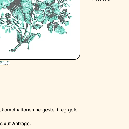
A2 Druckfläche 
A3 Druckfläche 
Nach Vereinbaru
hergestellt werden
- niedrige Hitze 
- für Glas 560°C
- für Porzellan 8
- bis zu einer S
Lagernde Drucke 
Drucke versenden
von 14 Tagen.
bkombinationen hergestellt, eg gold-
is auf Anfrage.