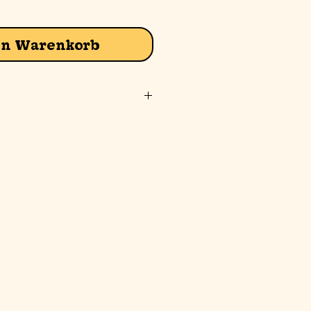
en Warenkorb
37x57 cm.
26x37 cm.
ng können auch Ladungen
 für:
180°C
20°C
chmelztemperatur von 1180°C
versenden wir sofort.
 wir auf Wunsch innerhalb