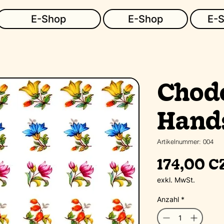
E-Shop
E-Shop
E-
Chod
Hand
Artikelnummer: 004
174,00 C
exkl. MwSt.
Anzahl
*