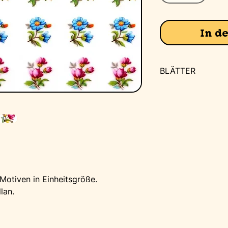
In d
BLÄTTER
A2 Druckfläche 
A3 Druckfläche 
Nach Vereinbaru
hergestellt werden
- niedrige Hitze 
- für Glas 560°C
- für Porzellan 8
 Motiven in Einheitsgröße.
- bis zu einer S
llan.
Lagernde Drucke 
Drucke versenden