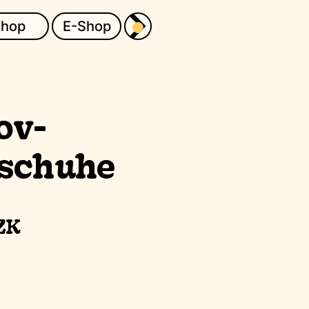
Shop
E-Shop
ov-
schuhe
Preis
ZK