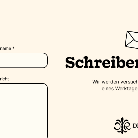
von 14 Tagen.
hname
Schreiben
richt
Wir werden versuch
eines Werktage